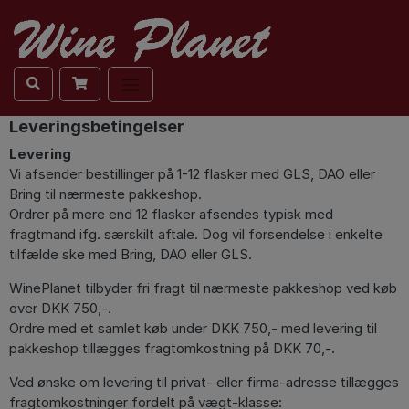
Leveringsbetingelser
Søg
Levering
Vi afsender bestillinger på 1-12 flasker med GLS, DAO eller
Bring til nærmeste pakkeshop.
Ordrer på mere end 12 flasker afsendes typisk med
RØDVIN
fragtmand ifg. særskilt aftale. Dog vil forsendelse i enkelte
tilfælde ske med Bring, DAO eller GLS.
HVIDVIN
WinePlanet tilbyder fri fragt til nærmeste pakkeshop ved køb
ROSÉ
over DKK 750,-.
Ordre med et samlet køb under DKK 750,- med levering til
CHAMPAGNE
pakkeshop tillægges fragtomkostning på DKK 70,-.
Ved ønske om levering til privat- eller firma-adresse tillægges
DESSERTVIN
fragtomkostninger fordelt på vægt-klasse: