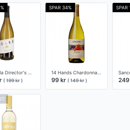
0%
SPAR 34%
SPAR 
Coppola Director's Chardonnay 2018
14 Hands Chardonnay 2016 Washington State
kr
99 kr
249
(
199 kr
)
(
149 kr
)
GT