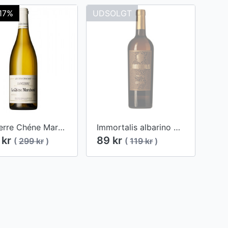
17%
UDSOLGT
Sancerre Chéne Marchand 2016
Immortalis albarino 2017
 kr
89 kr
(
299 kr
)
(
119 kr
)