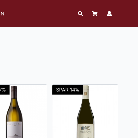
IN
7%
SPAR 14%