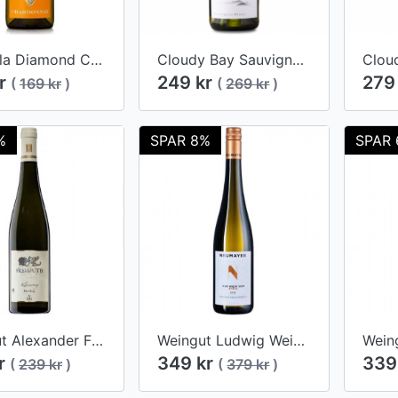
Coppola Diamond Collection Chardonnay 2018
Cloudy Bay Sauvignon Blanc 2023
kr
249 kr
279
(
169 kr
)
(
269 kr
)
%
SPAR 8%
SPAR
Weingut Alexander Freimuth Riesling 2018
Weingut Ludwig Weißburgunder "Der Wein vom Stein" 2019
kr
349 kr
339
(
239 kr
)
(
379 kr
)