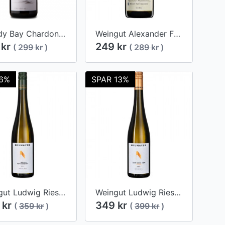
Cloudy Bay Chardonnay 2021
Weingut Alexander Freimuth Spätburgunder 2016
 kr
249 kr
(
299 kr
)
(
289 kr
)
 6%
SPAR 13%
Weingut Ludwig Riesling "Ried Rothenbart" 2019
Weingut Ludwig Riesling "Der Wein vom Stein" 2019
 kr
349 kr
(
359 kr
)
(
399 kr
)