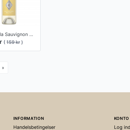
Coppola Sauvignon Blanc 2018
kr
(
159 kr
)
»
INFORMATION
KONTO
Handelsbetingelser
Log in