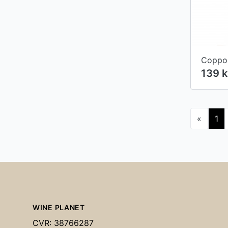
139 
«
1
Footer
WINE PLANET
CVR: 38766287