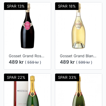
SPAR 13%
SPAR 18%
Gosset Grand Rosé Brut
Gosset Grand Blanc de Blancs Brut
489 kr
489 kr
(
559 kr
)
(
599 kr
)
SPAR 22%
SPAR 33%