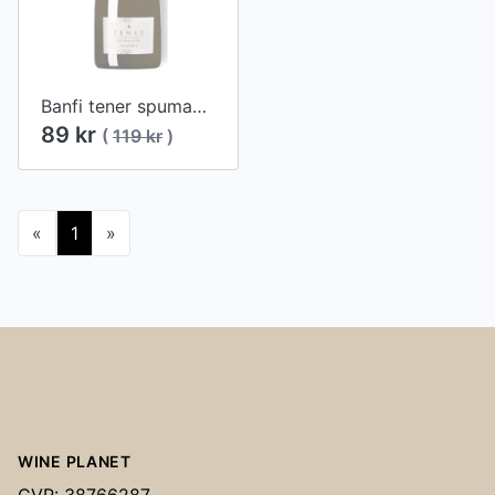
Banfi tener spumante Brut
89 kr
(
119 kr
)
«
1
»
Footer
WINE PLANET