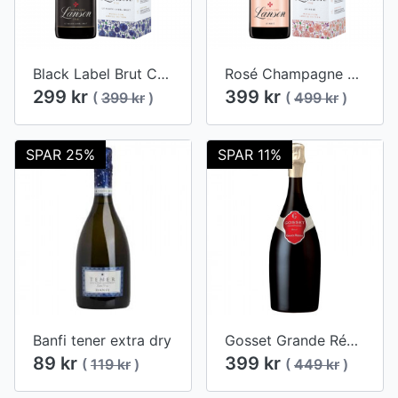
Black Label Brut Champagne Lanson (Limited Edition, Wimbledon)
Rosé Champagne Lanson (Limited Edition, Wimbledon)
299 kr
399 kr
(
399 kr
)
(
499 kr
)
SPAR 25%
SPAR 11%
Banfi tener extra dry
Gosset Grande Réserve Brut
89 kr
399 kr
(
119 kr
)
(
449 kr
)