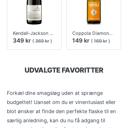
Kendall-Jackson Estates Collection Outland Ridge Pinot Noir 2017
Coppola Diamond Collection Chardonnay 2018
349 kr
149 kr
(
369 kr
)
(
169 kr
)
UDVALGTE FAVORITTER
Forkæl dine smagsløg uden at sprænge
budgettet! Uanset om du er vinentusiast eller
blot ønsker at finde den perfekte flaske til en
særlig anledning, kan du nu få adgang til