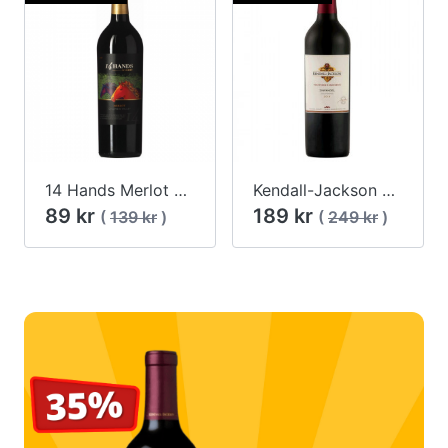
14 Hands Merlot 2016
Kendall-Jackson Vintner's Reserve Zinfandel 2014
89 kr
189 kr
(
139 kr
)
(
249 kr
)