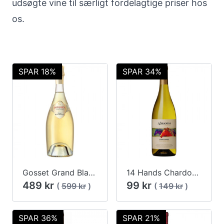
udsøgte vine til særligt fordelagtige priser hos
os.
SPAR 18%
SPAR 34%
Gosset Grand Blanc de Blancs Brut
14 Hands Chardonnay 2016 Washington State
489 kr
99 kr
(
599 kr
)
(
149 kr
)
SPAR 36%
SPAR 21%