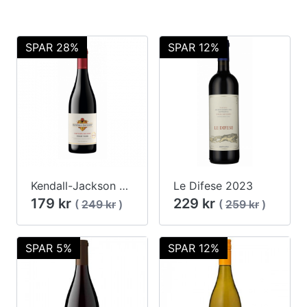
SPAR 28%
SPAR 12%
Kendall-Jackson Pinot Noir 2017
Le Difese 2023
179 kr
229 kr
(
249 kr
)
(
259 kr
)
SPAR 5%
SPAR 12%