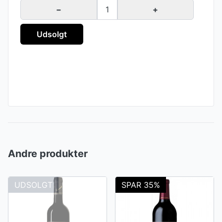
−
1
+
Udsolgt
Andre produkter
UDSOLGT
SPAR 35%