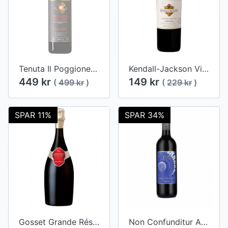
Tenuta Il Poggione Brunello di Montalcino 2016
Kendall-Jackson Vintner's Reserve Zinfandel 2015
449 kr
149 kr
(
499 kr
)
(
229 kr
)
SPAR 11%
SPAR 34%
Gosset Grande Réserve Brut
Non Confunditur Argiano 2019