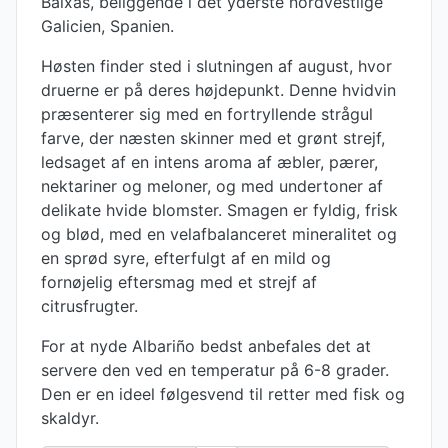
Baixas, beliggende i det yderste nordvestlige
Galicien, Spanien.
Høsten finder sted i slutningen af august, hvor
druerne er på deres højdepunkt. Denne hvidvin
præsenterer sig med en fortryllende strågul
farve, der næsten skinner med et grønt strejf,
ledsaget af en intens aroma af æbler, pærer,
nektariner og meloner, og med undertoner af
delikate hvide blomster. Smagen er fyldig, frisk
og blød, med en velafbalanceret mineralitet og
en sprød syre, efterfulgt af en mild og
fornøjelig eftersmag med et strejf af
citrusfrugter.
For at nyde Albariño bedst anbefales det at
servere den ved en temperatur på 6-8 grader.
Den er en ideel følgesvend til retter med fisk og
skaldyr.