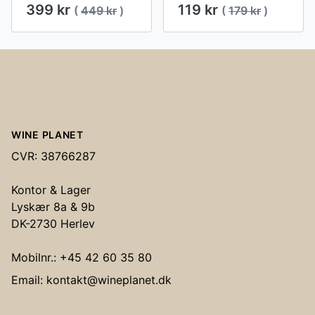
399 kr
119 kr
(
449 kr
)
(
179 kr
)
Footer
WINE PLANET
CVR: 38766287
Kontor & Lager
Lyskær 8a & 9b
DK-2730 Herlev
Mobilnr.: +45 42 60 35 80
Email: kontakt@wineplanet.dk