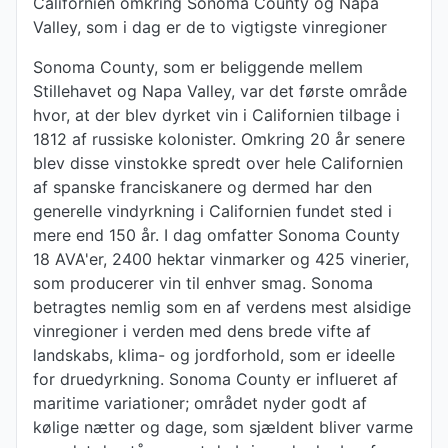
Californien omkring Sonoma County og Napa
Valley, som i dag er de to vigtigste vinregioner
Sonoma County, som er beliggende mellem
Stillehavet og Napa Valley, var det første område
hvor, at der blev dyrket vin i Californien tilbage i
1812 af russiske kolonister. Omkring 20 år senere
blev disse vinstokke spredt over hele Californien
af spanske franciskanere og dermed har den
generelle vindyrkning i Californien fundet sted i
mere end 150 år. I dag omfatter Sonoma County
18 AVA'er, 2400 hektar vinmarker og 425 vinerier,
som producerer vin til enhver smag. Sonoma
betragtes nemlig som en af verdens mest alsidige
vinregioner i verden med dens brede vifte af
landskabs, klima- og jordforhold, som er ideelle
for druedyrkning. Sonoma County er influeret af
maritime variationer; området nyder godt af
kølige nætter og dage, som sjældent bliver varme