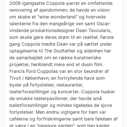
2008 igangsatte Coppola-parret en omfattende
renovering af ejendommen; de havde en vision
om skabe et "wine wonderland" og hvervede
talenterne fra den mangeårige ven samt Oscar-
vindende produktionsdesigner Dean Tavoularis,
som skulle gøre deres drøm til en realitet. Første
gang Coppola mødte Dean var på sættet under
optagelserne til The Godfather og sidenhen har
de samarbejdet om en række kunstneriske
projekter, heriblandt mere end et dusin film.
Francis Ford Coppolas var en stor beundrer af
Tivoli i København; en fortryllende have som
byder på forlystelser, restauranter,
teaterforestillinger og koncerter. Coppola husker
de smukke teaterpavilloner, der havde små
balletforestillinger og mindes ligeledes de sjove
forlystelser. Men endnu vigtigere for ham var
caféerne og forfriskningerne samt bare følelsen af
​​at være i en "pleasure garden", som han kalder