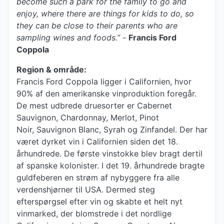
become such a park for the family to go and
enjoy, where there are things for kids to do, so
they can be close to their parents who are
sampling wines and foods.” -
Francis Ford
Coppola
Region & område:
Francis Ford Coppola ligger i Californien, hvor
90% af den amerikanske vinproduktion foregår.
De mest udbrede druesorter er Cabernet
Sauvignon, Chardonnay, Merlot, Pinot
Noir, Sauvignon Blanc, Syrah og Zinfandel. Der har
været dyrket vin i Californien siden det 18.
århundrede. De første vinstokke blev bragt dertil
af spanske kolonister. I det 19. århundrede bragte
guldfeberen en strøm af nybyggere fra alle
verdenshjørner til USA. Dermed steg
efterspørgsel efter vin og skabte et helt nyt
vinmarked, der blomstrede i det nordlige