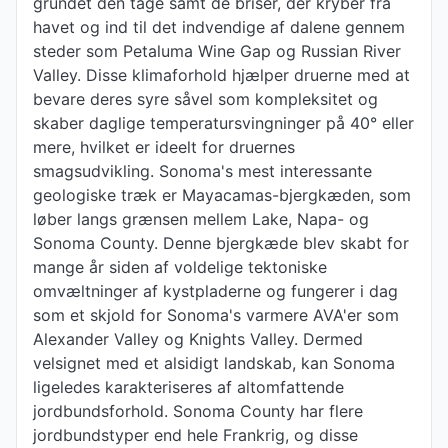
grundet den tåge samt de briser, der kryber fra
havet og ind til det indvendige af dalene gennem
steder som Petaluma Wine Gap og Russian River
Valley. Disse klimaforhold hjælper druerne med at
bevare deres syre såvel som kompleksitet og
skaber daglige temperatursvingninger på 40° eller
mere, hvilket er ideelt for druernes
smagsudvikling. Sonoma's mest interessante
geologiske træk er Mayacamas-bjergkæden, som
løber langs grænsen mellem Lake, Napa- og
Sonoma County. Denne bjergkæde blev skabt for
mange år siden af voldelige tektoniske
omvæltninger af kystpladerne og fungerer i dag
som et skjold for Sonoma's varmere AVA'er som
Alexander Valley og Knights Valley. Dermed
velsignet med et alsidigt landskab, kan Sonoma
ligeledes karakteriseres af altomfattende
jordbundsforhold. Sonoma County har flere
jordbundstyper end hele Frankrig, og disse