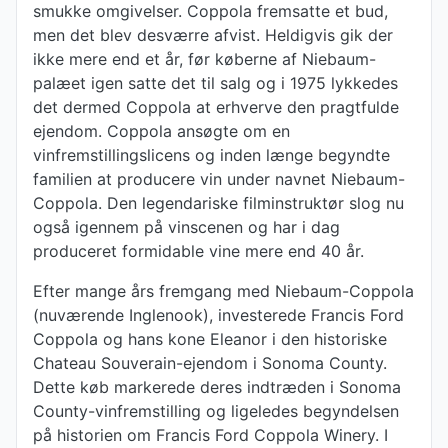
smukke omgivelser. Coppola fremsatte et bud,
men det blev desværre afvist. Heldigvis gik der
ikke mere end et år, før køberne af Niebaum-
palæet igen satte det til salg og i 1975 lykkedes
det dermed Coppola at erhverve den pragtfulde
ejendom. Coppola ansøgte om en
vinfremstillingslicens og inden længe begyndte
familien at producere vin under navnet Niebaum-
Coppola. Den legendariske filminstruktør slog nu
også igennem på vinscenen og har i dag
produceret formidable vine mere end 40 år.
Efter mange års fremgang med Niebaum-Coppola
(nuværende Inglenook), investerede Francis Ford
Coppola og hans kone Eleanor i den historiske
Chateau Souverain-ejendom i Sonoma County.
Dette køb markerede deres indtræden i Sonoma
County-vinfremstilling og ligeledes begyndelsen
på historien om Francis Ford Coppola Winery. I