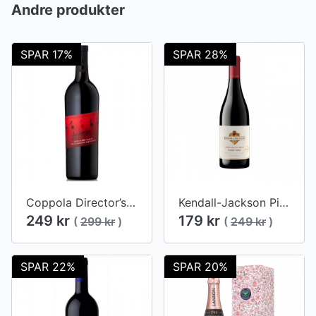
Andre produkter
SPAR 17%
SPAR 28%
Coppola Director’s Apocalypse Now Final Cut 2017
Kendall-Jackson Pinot Noir 2017
249 kr
179 kr
(
299 kr
)
(
249 kr
)
SPAR 22%
SPAR 20%