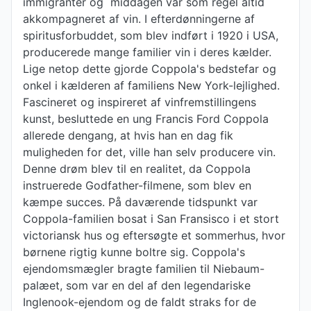
immigranter og middagen var som regel altid
akkompagneret af vin. I efterdønningerne af
spiritusforbuddet, som blev indført i 1920 i USA,
producerede mange familier vin i deres kælder.
Lige netop dette gjorde Coppola's bedstefar og
onkel i kælderen af familiens New York-lejlighed.
Fascineret og inspireret af vinfremstillingens
kunst, besluttede en ung Francis Ford Coppola
allerede dengang, at hvis han en dag fik
muligheden for det, ville han selv producere vin.
Denne drøm blev til en realitet, da Coppola
instruerede Godfather-filmene, som blev en
kæmpe succes. På daværende tidspunkt var
Coppola-familien bosat i San Fransisco i et stort
victoriansk hus og eftersøgte et sommerhus, hvor
børnene rigtig kunne boltre sig. Coppola's
ejendomsmægler bragte familien til Niebaum-
palæet, som var en del af den legendariske
Inglenook-ejendom og de faldt straks for de