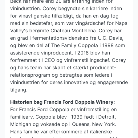
Beck har mere end 20 års erfaring inden for
vinindustrien. Corey begyndte sin karriere inden
for vinavl ganske tilfældigt, da han en dag tog
med sin bedstefar, som var vingårdschef for Napa
Valley's berømte Chateau Montelena. Corey har
en grad i fermentationsvidenskab fra U.C. Davis,
og blev en del af The Family Coppola i 1998 som
assisterende vinproducent. I 2018 blev han
forfremmet til CEO og vinfremstillingschef. Corey
og hans team har skabt et stærkt producent-
relationsprogram og betragtes som ledere i
vinindustrien for deres innovative og engagerende
tilgang.
Historien bag Francis Ford Coppola Winery:
For Francis Ford Coppola er vinfremstilling en
familiearv. Coppola blev i 1939 født i Detroit,
Michigan og voksede op i Queens, New York.
Hans familie var efterkommere af italienske