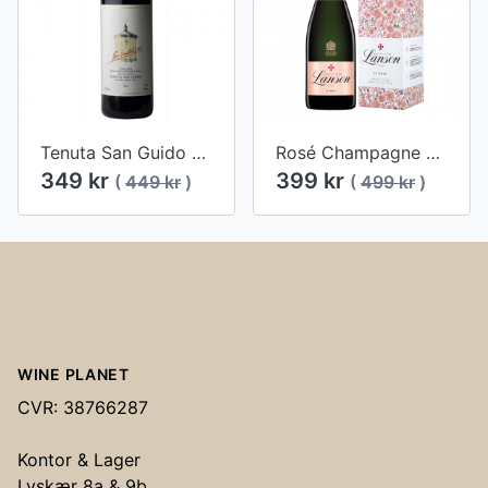
Tenuta San Guido Guidalberto, Toscana, 2017
Rosé Champagne Lanson (Limited Edition, Wimbledon)
349 kr
399 kr
(
449 kr
)
(
499 kr
)
Footer
WINE PLANET
CVR: 38766287
Kontor & Lager
Lyskær 8a & 9b