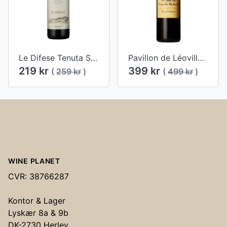
Le Difese Tenuta San Guido 2022
Pavillon de Léoville Poyferré St. Julien, 2016
219 kr
399 kr
(
259 kr
)
(
499 kr
)
Footer
WINE PLANET
CVR: 38766287
Kontor & Lager
Lyskær 8a & 9b
DK-2730 Herlev