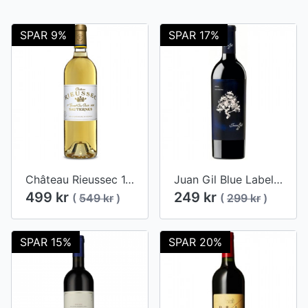
SPAR 9%
SPAR 17%
Château Rieussec 1. Cru Classé, Sauternes, 2018
Juan Gil Blue Label, Jumilla, 2016
499 kr
249 kr
(
549 kr
)
(
299 kr
)
SPAR 15%
SPAR 20%