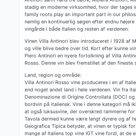
stadig en moderne virksomhed, hvor der tages in
family roots play an important part in our philos
nemlig en kontinuerlig søgen efter endnu højere k
vingårde i både Italien og resten af verdenen.
Vinen Villa Antinori blev introduceret i 1928 af 
og ville blive bedre over tid. Kort efter kunne v
Piero Antinori en nyere fortolkning af Villa Ant
Rosso. Denne vin blev fremstillet af den fineste
Land, region og område:
Villa Antinori Rosso vine produceres i en af Ital
end noget andet land i hele verdenen. Vin fra ita
Denominazione di Origine Controllata (DOC) og 
bordvin på italiensk. Vine i denne kategori må i
at også luksusvine, der overskred rammerne for
Tavola dermed kunne være langt dyrere og af hø
Geografica Tipica betyder, at vinen er typisk f
mange af Italiens top vine IGT vine fordi, at de 