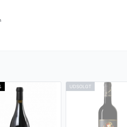
h
%
UDSOLGT