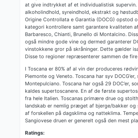
at give indtrykket af et individualistisk superv
alkoholindhold, syreindhold, ekstrakt og høstud
Origine Controllata e Garantia (DOCG) opstod og
kategori kontrollere samt garantere kvaliteten 
Barbaresco, Chianti, Brunello di Montalcino. Dis
også mindre gode vine og dermed garanterer DOCG 
vinstokkene gror på skråninger. Dette gælder is
Disse to regioner repræsenterer sammen de fire 
I Toscana er 80% af al vin der produceres rødvi
Piemonte og Veneto. Toscana har syv DOCG’er, s
Montepulciano. Toscana har også 29 DOC’er, som
kaldes supertoscanere. En af de første supertosc
fra hele Italien. Toscanas primære drue og stol
landskab er nemlig præget af bjerge/bakker og 
af forskellen på dagsklima og natteklima. Temp
Sangiovese druen er generelt også den mest plant
Ratings: