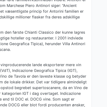
om Marchese Piero Antinori siger: “Ancient
et væsentligste princip for Antorini familien er
killige millioner flasker fra deres adskillige
som den første Chianti Classico der kunne lagres
gtige hoteller og restauranter. I 2001 indviede
ione Geografica Tipica), herunder Villa Antinori
scana.
ste vinproducerende lande eksporterer mere vin
a (VdT), Indicazione Geografica Tipica (IGT),
ino de Tavola er den laveste klasse og betyder
 de lokale drikker. Det var tidligere almindeligt
r opstod begrebet supertoscanere, da en Vino de
 kategorien IGT i dag overtaget. Indicazione
de end til DOC el. DOCG vine. Som sagt er
terende DOCG eller blot fordi producenten ønsker,