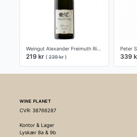
Weingut Alexander Freimuth Riesling 2018
Peter 
219 kr
339 
(
239 kr
)
Footer
WINE PLANET
CVR: 38766287
Kontor & Lager
Lyskær 8a & 9b