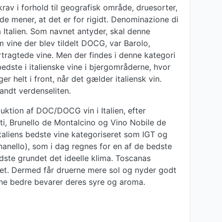
rav i forhold til geografisk område, druesorter,
e mener, at det er for rigidt. Denominazione di
 Italien. Som navnet antyder, skal denne
 vine der blev tildelt DOCG, var Barolo,
ertragtede vine. Men der findes i denne kategori
edste i italienske vine i bjergområderne, hvor
helt i front, når det gælder italiensk vin.
andt verdenseliten.
uktion af DOC/DOCG vin i Italien, efter
i, Brunello de Montalcino og Vino Nobile de
taliens bedste vine kategoriseret som IGT og
gnanello), som i dag regnes for en af de bedste
dste grundet det ideelle klima. Toscanas
et. Dermed får druerne mere sol og nyder godt
rne bedre bevarer deres syre og aroma.