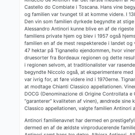
Castello do Combiate i Toscana. Hans vine begy
og familien var tvunget til at komme videre. I 13
Den vin som familien dyrkede begyndte at stige
Alessandro Antinori kunne blive en af de rigest
familiens private hjem og blev i 1957 også hjems
familien en af de mest respekterede i landet og
47 hektar på Tignanello ejendommen, hvor vinen 
druesorter fra Bordeaux regionen og dette result
i regionen selvom, at traditionalister var rase
begyndte Niccolo også, at eksperimentere med n
var ivrig for, at føre videre ind i 1970erne. Ti
at modtage Chianti Classico appellationen. Vinen
DOCG (Denominazione di Origine Controllata e Ga
“garanterer” kvaliteten af vinen), ændrede sine k
Classico appellationen, valgte familien Antinori
Antinori familienavnet har dermed en prestigefyl
dermed en af de ældste vinproducerende familier
Antinori samt hans tre døtre, Albiera Antinori, A