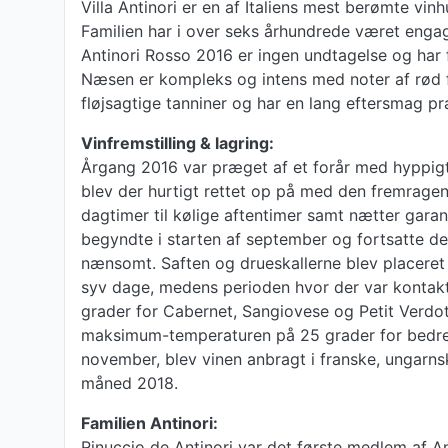
Villa Antinori er en af Italiens mest berømte vin
Familien har i over seks århundrede været engagere
Antinori Rosso 2016 er ingen undtagelse og har
Næsen er kompleks og intens med noter af rød f
fløjsagtige tanniner og har en lang eftersmag p
Vinfremstilling & lagring:
Årgang 2016 var præget af et forår med hyppigt
blev der hurtigt rettet op på med den fremragen
dagtimer til kølige aftentimer samt nætter garan
begyndte i starten af september og fortsatte de
nænsomt. Saften og drueskallerne blev placeret 
syv dage, medens perioden hvor der var kontakt 
grader for Cabernet, Sangiovese og Petit Verdot
maksimum-temperaturen på 25 grader for bedre,
november, blev vinen anbragt i franske, ungarnsk
måned 2018.
Familien Antinori:
Rinuccio de Antinori var det første medlem af Ant