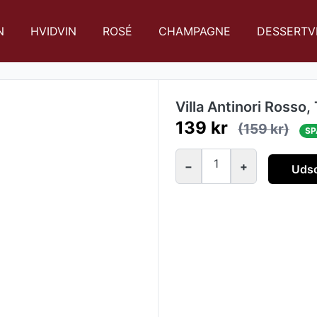
N
HVIDVIN
ROSÉ
CHAMPAGNE
DESSERTV
Villa Antinori Rosso
139 kr
(159 kr)
SP
1
−
+
Udso