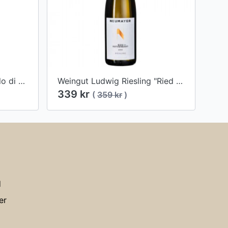
Tenuta Il Poggione Brunello di Montalcino 2016
Weingut Ludwig Riesling "Ried Rothenbart" 2019
339 kr
(
359 kr
)
d
er