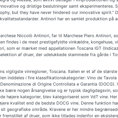
novative og dristige beslutninger samt eksperimenteres. S
ophy, but they have never hindered our innovative spirit.” D
valitetsstandarder. Antinori har en samlet produktion på ads
Marchese Niccolò Antinori, far til Marchese Piero Antinori, 
inen findes i de mest prestigefyldte vinkældre, kongehuse, vi
inori, som er mærket med appellationen Toscana IGT (Indicaz
 selektion af druer, der udelukkede stammede fra gårde i To
iens vigtigste vinregioner, Toscana. Italien er et af de stør
lien inddeles i fire klassifikationskategorier: Vino de Tavol
Denominazione di Origine Controllata e Garantia (DOCG). V
kke bære nogen årsangivelse og er typisk dagligdagsvin, som
 de højere kategorier, blev kategoriseret som VdT vine. He
jere kvalitet end de bedste DOCG vine. Denne funktion har
or sit geografiske område. Kravene er her mindre begrænse
er fremstillet af druer, som ikke tillades indenfor en eksis