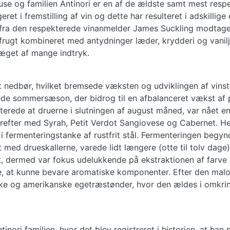
huse og familien Antinori er en af de ældste samt mest respe
t i fremstilling af vin og dette har resulteret i adskillige 
 fra den respekterede vinanmelder James Suckling modtaget 
rugt kombineret med antydninger læder, krydderi og vanil
ræget af mange indtryk.
 nedbør, hvilket bremsede væksten og udviklingen af vinst
de sommersæson, der bidrog til en afbalanceret vækst af p
terede at druerne i slutningen af august måned, var nået en
refter med Syrah, Petit Verdot Sangiovese og Cabernet. Her
i fermenteringstanke af rustfrit stål. Fermenteringen begyn
med drueskallerne, varede lidt længere (otte til tolv dag
, dermed var fokus udelukkende på ekstraktionen af farve 
 at kunne bevare aromatiske komponenter. Efter den malola
e og amerikanske egetræstønder, hvor den ældes i omkring et
inori familien, hvor det blev registreret i historien, at han