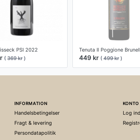
Sisseck PSI 2022
kr
449 kr
(
369 kr
)
(
499 kr
)
INFORMATION
KONTO
Handelsbetingelser
Log in
Fragt & levering
Registr
Persondatapolitik