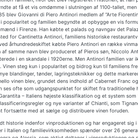
ndte at få et vis omdømme i slutningen af 1100-tallet, me
85 blev Giovanni di Piero Antinori medlem af ”Arte Fiorentina
 i popularitet og familien begyndte at opbygge en vis form
e mænd i Firenze. Han købte et palads og navngav det Pala
ted for Cantinetta Antinori, familiens historiske restaurant
 ved århundredeskiftet købte Piero Antinori en række vinmar
af samme navn blev produceret af Pieros søn, Niccolo Antin
erede i en skandale i 1920erne. Men Antinori familien var i
nde. Vinen steg kun i popularitet og bidrog kun til famili
ye blandinger, tønder, lagringsteknikker og dette markere
gnanello vinen blev, grundet dens indhold af Cabernet Franc 
 ses ofte som udgangspunktet for skiftet fra traditionelle
rantita – Italiens højeste klassifikation og et system som
lassificeringsregler og nye varianter af Chianti, som Tignan
 at fortsætte med at sælge og distribuere vinen foruden.
dt historie indenfor vinproduktionen og har engageret sig i 
 i Italien og familievirksomheden spænder over 26 generat
llegra og Alessia, som aktivt deltager i vinproduktionen og 