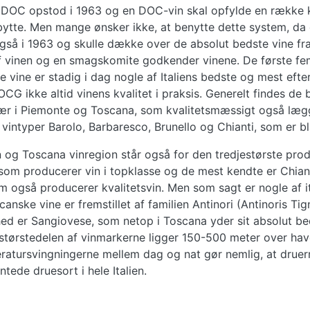
in. DOC opstod i 1963 og en DOC-vin skal opfylde en række k
bytte. Men mange ønsker ikke, at benytte dette system, da d
så i 1963 og skulle dække over de absolut bedste vine fra
af vinen og en smagskomite godkender vinene. De første fem
se vine er stadig i dag nogle af Italiens bedste og mest eft
ikke altid vinens kvalitet i praksis. Generelt findes de b
ær i Piemonte og Toscana, som kvalitetsmæssigt også lægger 
vintyper Barolo, Barbaresco, Brunello og Chianti, som er bl
n og Toscana vinregion står også for den tredjestørste prod
om producerer vin i topklasse og de mest kendte er Chiant
 også producerer kvalitetsvin. Men som sagt er nogle af i
anske vine er fremstillet af familien Antinori (Antinoris Ti
thed er Sangiovese, som netop i Toscana yder sit absolut be
størstedelen af vinmarkerne ligger 150-500 meter over hav
eratursvingningerne mellem dag og nat gør nemlig, at drue
ede druesort i hele Italien.