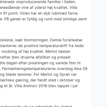
kterede vinproducerende familier i Italien.
enestående vine af yderst høj kvalitet. Villa
91 point. Vinen har en dyb rubinrød farve.
je. På ganen er fyldig og rund med smidige samt
okkene, især blomstringen. Denne forsinkelse
lanterne: de positive temperaturskift fra hede
 modning af høj kvalitet. Merlot høsten
efter blev druerne afstilket og presset
dte dagen efter presningen og varede fem til
e). Fermenteringstemperaturerne oversteg ikke 28
og bløde tanniner. For Merlot og Syrah var
ktiske gæring, der fandt sted i oktober og
 år. Villa Antinori 2016 blev tappet i juli
 producerede vin og arbejdede fra slottet