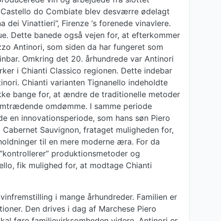
n Castello do Combiate blev desværre ødelagt
 dei Vinattieri”, Firenze ‘s forenede vinavlere.
ue. Dette banede også vejen for, at efterkommer
zzo Antinori, som siden da har fungeret som
vinbar. Omkring det 20. århundrede var Antinori
ker i Chianti Classico regionen. Dette indebar
ori. Chianti varianten Tignanello indeholdte
kke bange for, at ændre de traditionelle metoder
ens fremtrædende omdømme. I samme periode
de en innovationsperiode, som hans søn Piero
og Cabernet Sauvignon, frataget muligheden for,
 holdninger til en mere moderne æra. For da
 “kontrollerer” produktionsmetoder og
ello, fik mulighed for, at modtage Chianti
vinfremstilling i mange århundreder. Familien er
ioner. Den drives i dag af Marchese Piero
skal føre familievirksomheden videre. Antinori er