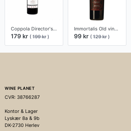
Coppola Director's Zinfandel 2015
Immortalis Old vines 2016
179 kr
99 kr
(
199 kr
)
(
129 kr
)
Footer
WINE PLANET
CVR: 38766287
Kontor & Lager
Lyskær 8a & 9b
DK-2730 Herlev