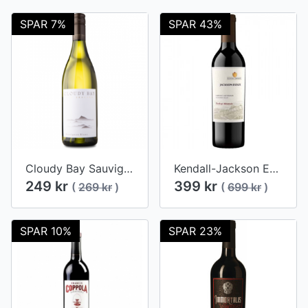
SPAR 7%
SPAR 43%
Cloudy Bay Sauvignon Blanc 2023
Kendall-Jackson Estates Collection Hawkeye Mountain Cabernet Sauvignon 2017
249 kr
399 kr
(
269 kr
)
(
699 kr
)
SPAR 10%
SPAR 23%