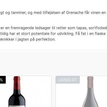
t og tanniner, og med tilføjelsen af Grenache får vinen en
 er en fremragende ledsager til retter som tapas, sortfodssk
dig har et stort potentiale for udvikling. Få fat i en flask
nikker i jagten på perfektion.
0%
UDSOLGT