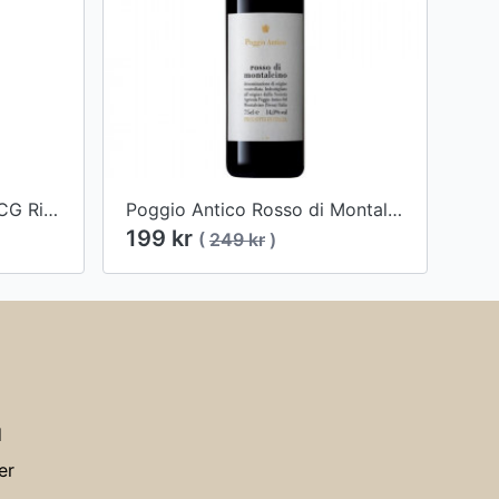
Viberti Ravera Barolo DOCG Riserva, 2013
Poggio Antico Rosso di Montalcino D.O.C. 2019
199 kr
(
249 kr
)
d
er