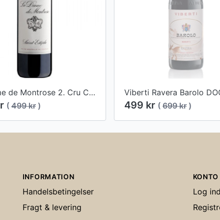
La Dame de Montrose 2. Cru Classé, Bordeaux, Saint-Estèphe, 2016
kr
499 kr
(
499 kr
)
(
699 kr
)
INFORMATION
KONTO
Handelsbetingelser
Log in
Fragt & levering
Registr