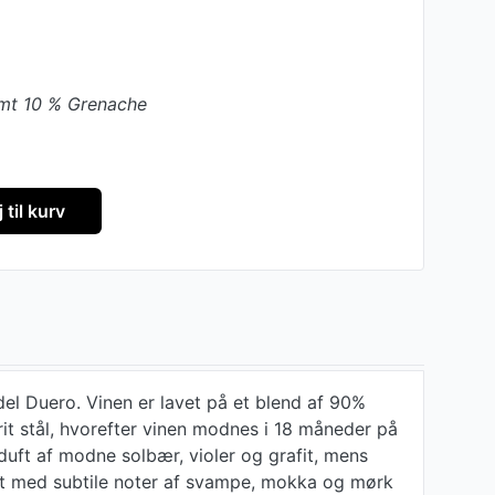
amt 10 % Grenache
j til kurv
del Duero. Vinen er lavet på et blend af 90%
t stål, hvorefter vinen modnes i 18 måneder på
duft af modne solbær, violer og grafit, mens
et med subtile noter af svampe, mokka og mørk