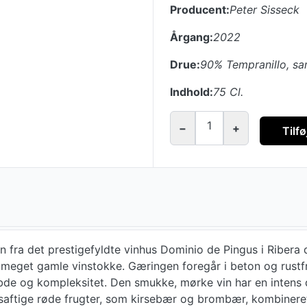
Producent:
Peter Sisseck
Årgang:
2022
Drue:
90% Tempranillo, s
Indhold:
75 Cl.
1
−
+
Tilfø
 fra det prestigefyldte vinhus Dominio de Pingus i Ribera 
eget gamle vinstokke. Gæringen foregår i beton og rustfri
dybde og kompleksitet. Den smukke, mørke vin har en intens 
 saftige røde frugter, som kirsebær og brombær, kombiner