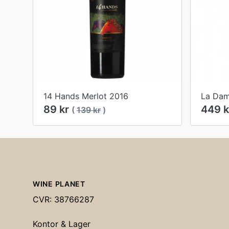
14 Hands Merlot 2016
89 kr
449 
(
139 kr
)
Footer
WINE PLANET
CVR: 38766287
Kontor & Lager