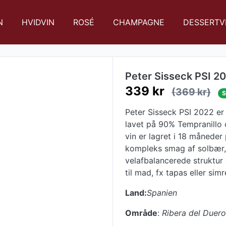
N
HVIDVIN
ROSÉ
CHAMPAGNE
DESSERTV
Peter Sisseck PSI 2
339 kr
(369 kr)
S
Peter Sisseck PSI 2022 er
lavet på 90% Tempranillo
vin er lagret i 18 måneder
kompleks smag af solbær, 
velafbalancerede struktur 
til mad, fx tapas eller simr
Land:
Spanien
Område
:
Ribera del Duero