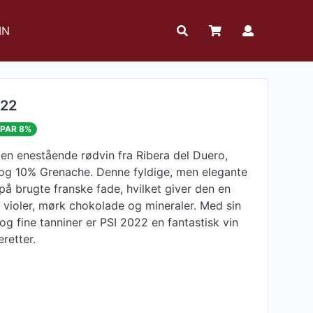
IN
022
PAR 8%
 en enestående rødvin fra Ribera del Duero,
 og 10% Grenache. Denne fyldige, men elegante
 på brugte franske fade, hvilket giver den en
violer, mørk chokolade og mineraler. Med sin
og fine tanniner er PSI 2022 en fantastisk vin
eretter.